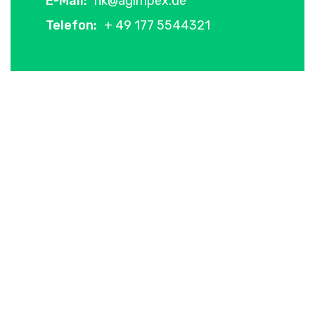
E-Mail:
hk@agimpex.de
Telefon:
+ 49 177 5544321