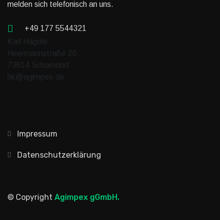
melden sich telefonisch an uns.
+49 177 5544321
Karl Hägele
Heermannstraße 20
73614 Schorndorf
hk@agimpex.de
Impressum
Datenschutzerklärung
© Copyright
Agimpex gGmbH.